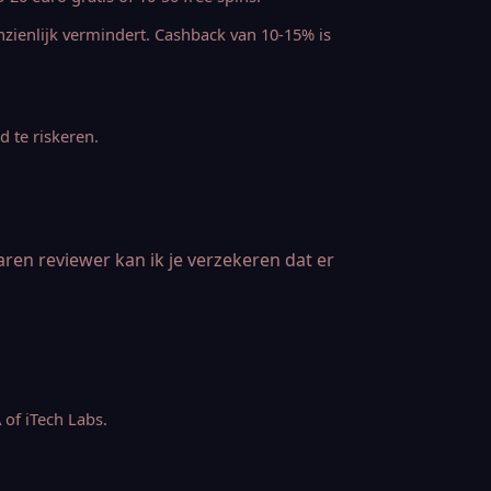
anzienlijk vermindert. Cashback van 10-15% is
 te riskeren.
varen reviewer kan ik je verzekeren dat er
of iTech Labs.