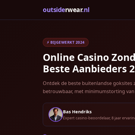
outside
rwear
.nl
⚡ BIJGEWERKT 2024
Online Casino Zon
Beste Aanbieders 
Ontdek de beste buitenlandse goksites z
betrouwbaar, met minimumstorting van 
Bas Hendriks
Expert casino-beoordelaar, 8 jaar ervari