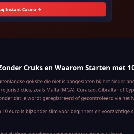
bij Instant Casino →
 Zonder Cruks en Waarom Starten met 1
itenlandse goksite die niet is aangesloten bij het Nederlan
re jurisdicties, zoals Malta (MGA), Curacao, Gibraltar of C
zonder dat je wordt geregistreerd of gecontroleerd via het
0 euro is bijzonder slim voor beginners en voorzichtige s
e het platform uitproberen zonder grote verliezen te riskeren.