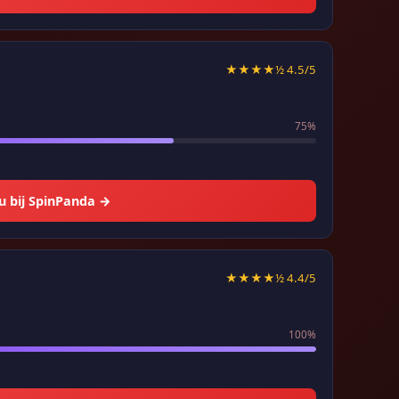
★★★★½ 4.5/5
75%
u bij SpinPanda →
★★★★½ 4.4/5
100%