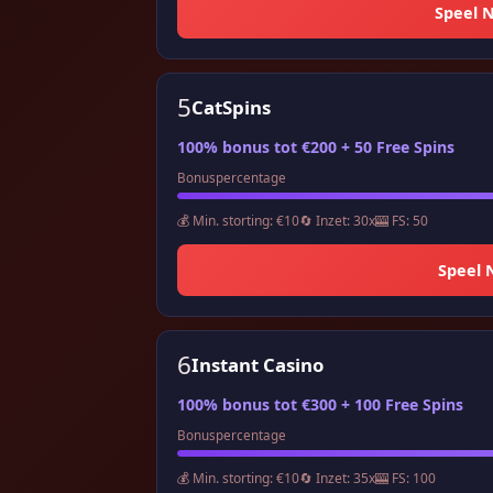
Speel N
5
CatSpins
100% bonus tot €200 + 50 Free Spins
Bonuspercentage
💰 Min. storting: €10
🔄 Inzet: 30x
🎰 FS: 50
Speel 
6
Instant Casino
100% bonus tot €300 + 100 Free Spins
Bonuspercentage
💰 Min. storting: €10
🔄 Inzet: 35x
🎰 FS: 100