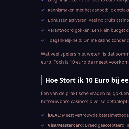
Kennismaken met het aanbod: Je ontdekt 
Bonussen activeren: Veel no cruks casin
Verantwoord gokken: Een klein budget dw
Toegankelijkheid: Online casino zonder c
Wat veel spelers niet weten, is dat som
euro. Toch is 10 euro de meest voorkom
Hoe Stort ik 10 Euro bij 
Een van de praktische vragen bij gokken
betrouwbare casino's diverse betaalopti
iDEAL:
Meest vertrouwde betaalmethode in
Visa/Mastercard:
Breed geaccepteerd, m