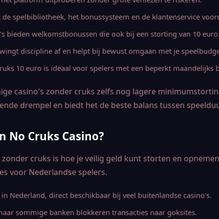
de spelbibliotheek, het bonussysteem en de klantenservice voord
o's bieden welkomstbonussen die ook bij een storting van 10 eur
ingt discipline af en helpt bij bewust omgaan met je speelbudge
ruks 10 euro is ideaal voor spelers met een beperkt maandelijks
mige casino's zonder cruks zelfs nog lagere minimumstorting
ende drempel en biedt het de beste balans tussen speeldu
een No Cruks Casino?
 zonder cruks is hoe je veilig geld kunt storten en opneme
es voor Nederlandse spelers.
 Nederland, direct beschikbaar bij veel buitenlandse casino's.
aar sommige banken blokkeren transacties naar goksites.