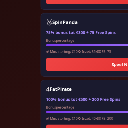
🥉
SpinPanda
75% bonus tot €300 + 75 Free Spins
Bonuspercentage
💰 Min. storting: €10
🔄 Inzet: 35x
🎰 FS: 75
Speel N
4
FatPirate
100% bonus tot €500 + 200 Free Spins
Bonuspercentage
💰 Min. storting: €10
🔄 Inzet: 40x
🎰 FS: 200